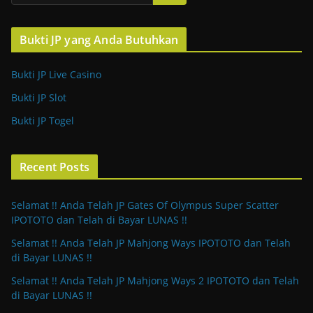
Bukti JP yang Anda Butuhkan
Bukti JP Live Casino
Bukti JP Slot
Bukti JP Togel
Recent Posts
Selamat !! Anda Telah JP Gates Of Olympus Super Scatter
IPOTOTO dan Telah di Bayar LUNAS !!
Selamat !! Anda Telah JP Mahjong Ways IPOTOTO dan Telah
di Bayar LUNAS !!
Selamat !! Anda Telah JP Mahjong Ways 2 IPOTOTO dan Telah
di Bayar LUNAS !!