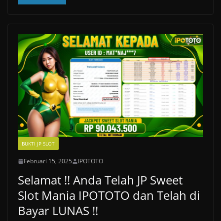
BUKTI JP SLOT
Februari 15, 2025
IPOTOTO
Selamat !! Anda Telah JP Sweet
Slot Mania IPOTOTO dan Telah di
Bayar LUNAS !!