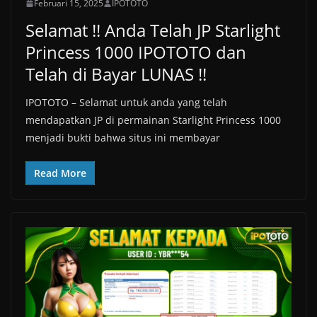
Februari 15, 2025
IPOTOTO
Selamat !! Anda Telah JP Starlight
Princess 1000 IPOTOTO dan
Telah di Bayar LUNAS !!
IPOTOTO – Selamat untuk anda yang telah
mendapatkan JP di permainan Starlight Princess 1000
menjadi bukti bahwa situs ini membayar
Read More