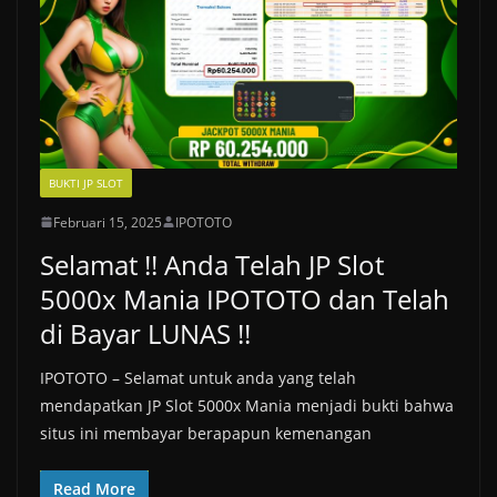
BUKTI JP SLOT
Februari 15, 2025
IPOTOTO
Selamat !! Anda Telah JP Slot
5000x Mania IPOTOTO dan Telah
di Bayar LUNAS !!
IPOTOTO – Selamat untuk anda yang telah
mendapatkan JP Slot 5000x Mania menjadi bukti bahwa
situs ini membayar berapapun kemenangan
Read More