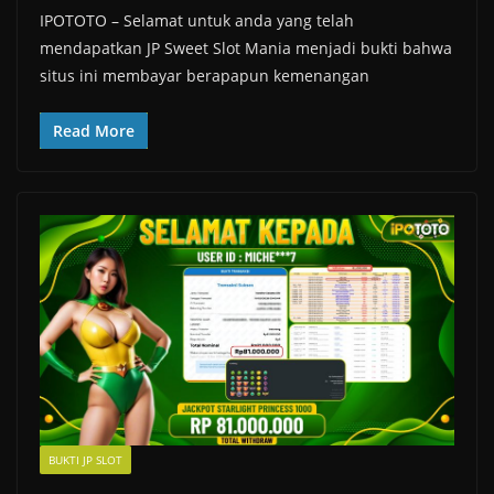
IPOTOTO – Selamat untuk anda yang telah
mendapatkan JP Sweet Slot Mania menjadi bukti bahwa
situs ini membayar berapapun kemenangan
Read More
BUKTI JP SLOT